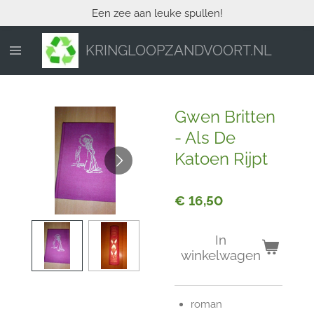
Een zee aan leuke spullen!
Ga
direct
naar
KRINGLOOPZANDVOORT.NL
de
hoofdinhoud
Gwen Britten
- Als De
Katoen Rijpt
€ 16,50
In
winkelwagen
roman