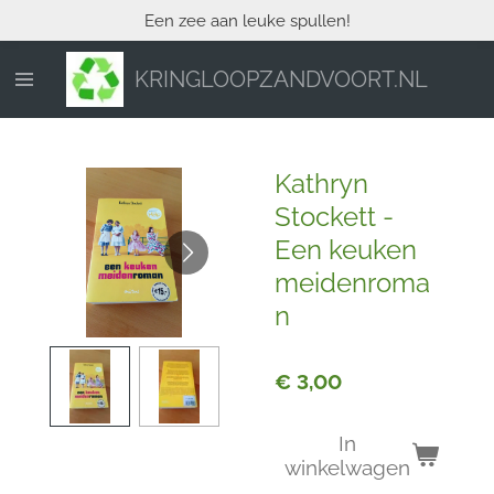
Een zee aan leuke spullen!
Ga
direct
naar
KRINGLOOPZANDVOORT.NL
de
hoofdinhoud
Kathryn
Stockett -
Een keuken
meidenroma
n
€ 3,00
In
winkelwagen