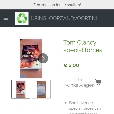
Een zee aan leuke spullen!
Ga
direct
naar
KRINGLOOPZANDVOORT.NL
de
hoofdinhoud
Tom Clancy
special forces
€ 6,00
In
winkelwagen
Boek over de
special forces van
de Amerikaanse