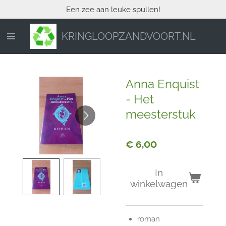
Een zee aan leuke spullen!
Ga
direct
naar
KRINGLOOPZANDVOORT.NL
de
hoofdinhoud
Anna Enquist
- Het
meesterstuk
€ 6,00
In
winkelwagen
roman