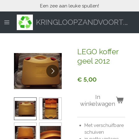
Een zee aan leuke spullen!
Ga
direct
naar
KRINGLOOPZANDVOORT.NL
de
hoofdinhoud
LEGO koffer
geel 2012
€ 5,00
In
winkelwagen
Met verschuifbare
schuiven
in nette vintage