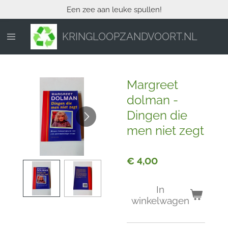
Een zee aan leuke spullen!
Ga
direct
naar
KRINGLOOPZANDVOORT.NL
de
hoofdinhoud
Margreet
dolman -
Dingen die
men niet zegt
€ 4,00
In
winkelwagen