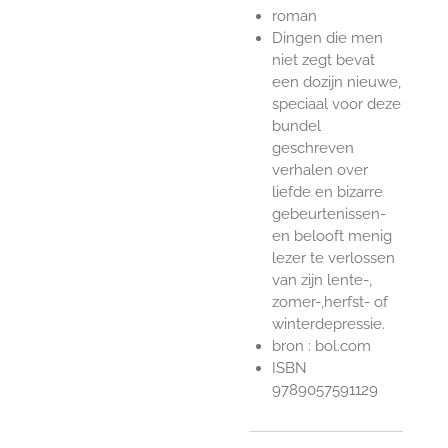
roman
Dingen die men
niet zegt bevat
een dozijn nieuwe,
speciaal voor deze
bundel
geschreven
verhalen over
liefde en bizarre
gebeurtenissen-
en belooft menig
lezer te verlossen
van zijn lente-,
zomer-,herfst- of
winterdepressie.
bron : bol.com
ISBN
9789057591129