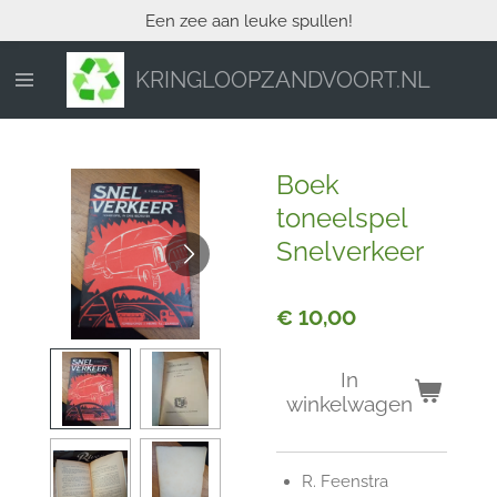
Een zee aan leuke spullen!
Ga
direct
naar
KRINGLOOPZANDVOORT.NL
de
hoofdinhoud
Boek
toneelspel
Snelverkeer
€ 10,00
In
winkelwagen
R. Feenstra