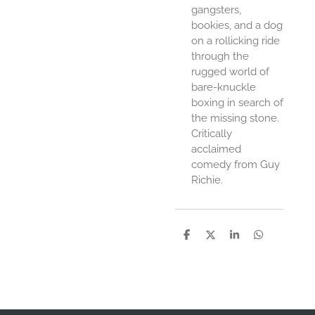
gangsters,
bookies, and a dog
on a rollicking ride
through the
rugged world of
bare-knuckle
boxing in search of
the missing stone.
Critically
acclaimed
comedy from Guy
Richie.
D
D
S
D
e
e
h
e
l
e
a
l
e
l
r
e
n
e
n