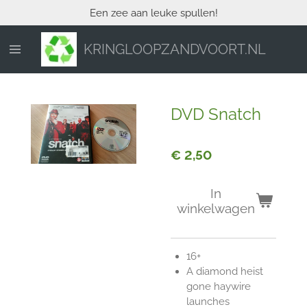
Een zee aan leuke spullen!
Ga
direct
naar
KRINGLOOPZANDVOORT.NL
de
hoofdinhoud
DVD Snatch
€ 2,50
In
winkelwagen
16+
A diamond heist
gone haywire
launches