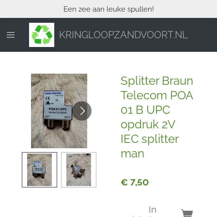
Een zee aan leuke spullen!
Ga
direct
naar
KRINGLOOPZANDVOORT.NL
de
hoofdinhoud
Splitter Braun
Telecom POA
01 B UPC
opdruk 2V
IEC splitter
man
€ 7,50
In