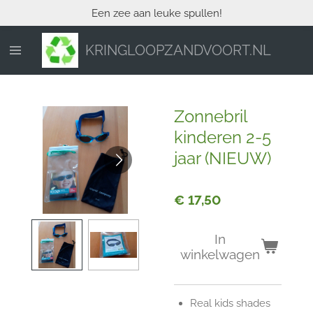
Een zee aan leuke spullen!
Ga
direct
naar
KRINGLOOPZANDVOORT.NL
de
hoofdinhoud
Zonnebril
kinderen 2-5
jaar (NIEUW)
€ 17,50
In
winkelwagen
Real kids shades