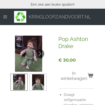
Een zee aan leuke spullen!
Ga
direct
naar
KRINGLOOPZANDVOORT.NL
de
hoofdinhoud
Pop Ashton
Drake
€ 30,00
In
winkelwagen
Draagt
zelfgemaakte
kleertjes, originele