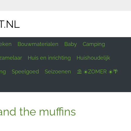
T.NL
eken
Bouwmaterialen
Baby
Camping
zamelaar
Huis en inrichting
Huishoudelijk
ing
Speelgoed
Seizoenen
⛱ ☀️ZOMER ☀️🌴
and the muffins