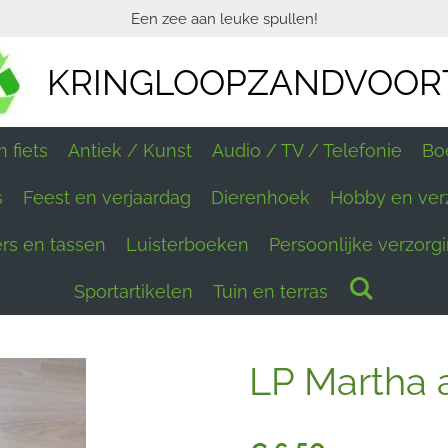
Een zee aan leuke spullen!
KRINGLOOPZANDVOOR
 fiets
Antiek / Kunst
Audio / TV / Telefonie
Bo
s
Feest en verjaardag
Dierenhoek
Hobby en ver
ers en tassen
Luisterboeken
Persoonlijke verzorg
Sportartikelen
Tuin en terras
LP Martha 