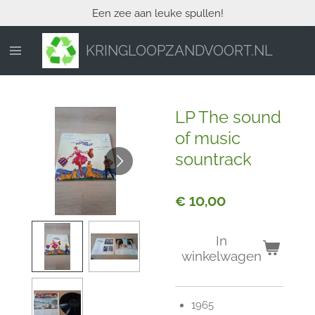
Een zee aan leuke spullen!
Ga
direct
naar
KRINGLOOPZANDVOORT.NL
de
hoofdinhoud
LP The sound
of music
sountrack
€ 10,00
In
winkelwagen
1965