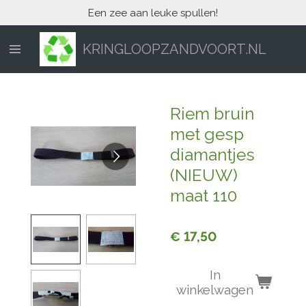
Een zee aan leuke spullen!
Ga
direct
naar
KRINGLOOPZANDVOORT.NL
de
hoofdinhoud
Riem bruin
met gesp
diamantjes
(NIEUW)
maat 110
€ 17,50
In
winkelwagen