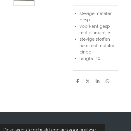
stevige metalen
gesp
voorkant gesp
met diamantjes
stevige stoffen
riem met metalen
einde
lengte 110
D
D
S
D
e
e
h
e
l
e
a
l
e
l
r
e
n
e
n
© 2019 - 2026 Kringloopzandvoort.nl
Deze website gebruikt cookies voor analyse-