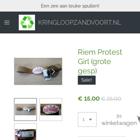
Een zee aan leuke spullen!
Ga
direct
naar
KRINGLOOPZANDVOORT.NL
de
hoofdinhoud
Riem Protest
Girl (grote
gesp)
Sale!
€ 15,00
€ 25,00
In
winkelwagen