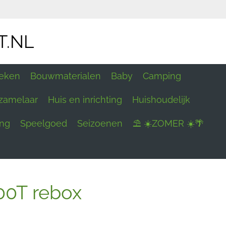
T.NL
eken
Bouwmaterialen
Baby
Camping
zamelaar
Huis en inrichting
Huishoudelijk
ing
Speelgoed
Seizoenen
⛱ ☀️ZOMER ☀️🌴
00T rebox