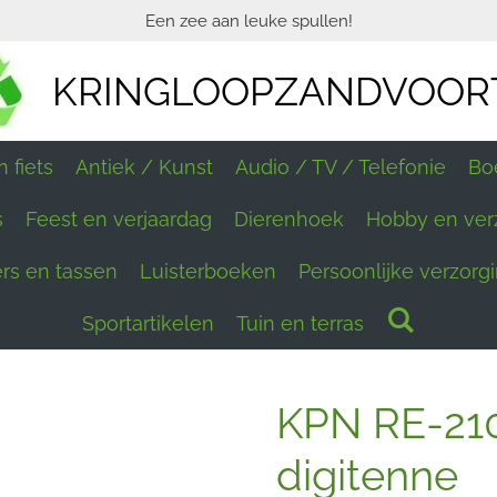
Een zee aan leuke spullen!
KRINGLOOPZANDVOOR
 fiets
Antiek / Kunst
Audio / TV / Telefonie
Bo
s
Feest en verjaardag
Dierenhoek
Hobby en ver
ers en tassen
Luisterboeken
Persoonlijke verzorg
Sportartikelen
Tuin en terras
KPN RE-21
digitenne