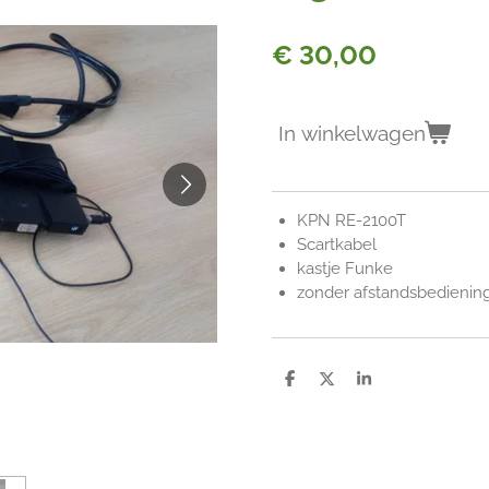
€ 30,00
In winkelwagen
KPN RE-2100T
Scartkabel
kastje Funke
zonder afstandsbedienin
D
D
S
e
e
h
l
e
a
e
l
r
n
e