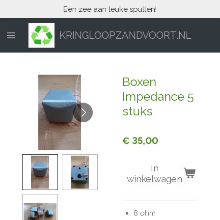
Een zee aan leuke spullen!
Ga
direct
naar
KRINGLOOPZANDVOORT.NL
de
hoofdinhoud
Boxen
Impedance 5
stuks
€ 35,00
In
winkelwagen
8 ohm