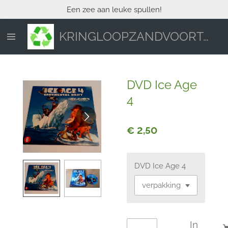
Een zee aan leuke spullen!
Ga
direct
naar
KRINGLOOPZANDVOORT.NL
de
hoofdinhoud
DVD Ice Age
4
€ 2,50
DVD Ice Age 4
In