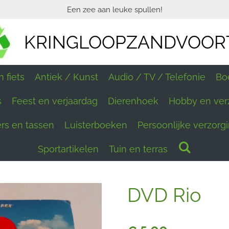
Een zee aan leuke spullen!
KRINGLOOPZANDVOOR
 fiets
Antiek / Kunst
Audio / TV / Telefonie
Bo
s
Feest en verjaardag
Dierenhoek
Hobby en ver
ers en tassen
Luisterboeken
Persoonlijke verzorg
Sportartikelen
Tuin en terras
DVD Rio