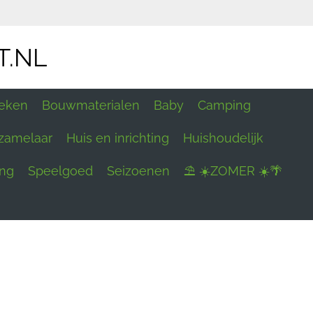
T.NL
eken
Bouwmaterialen
Baby
Camping
zamelaar
Huis en inrichting
Huishoudelijk
ing
Speelgoed
Seizoenen
⛱ ☀️ZOMER ☀️🌴