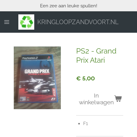
Een zee aan leuke spullen!
Ga
direct
naar
KRINGLOOPZANDVOORT.NL
de
hoofdinhoud
PS2 - Grand
Prix Atari
€ 5,00
In
winkelwagen
F1