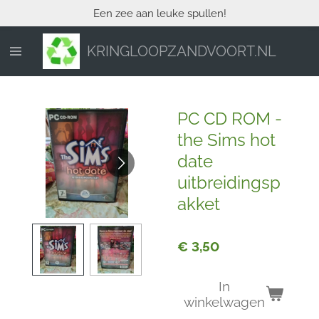
Een zee aan leuke spullen!
Ga
direct
naar
KRINGLOOPZANDVOORT.NL
de
hoofdinhoud
PC CD ROM -
the Sims hot
date
uitbreidingsp
akket
€ 3,50
In
winkelwagen