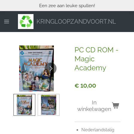
Een zee aan leuke spullen!
Ga
direct
naar
KRINGLOOPZANDVOORT.NL
de
hoofdinhoud
PC CD ROM -
Magic
Academy
€ 10,00
In
winkelwagen
Nederlandstalig