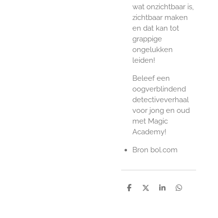
wat onzichtbaar is,
zichtbaar maken
en dat kan tot
grappige
ongelukken
leiden!
Beleef een
oogverblindend
detectiveverhaal
voor jong en oud
met Magic
Academy!
Bron bol.com
D
D
S
D
e
e
h
e
l
e
a
l
e
l
r
e