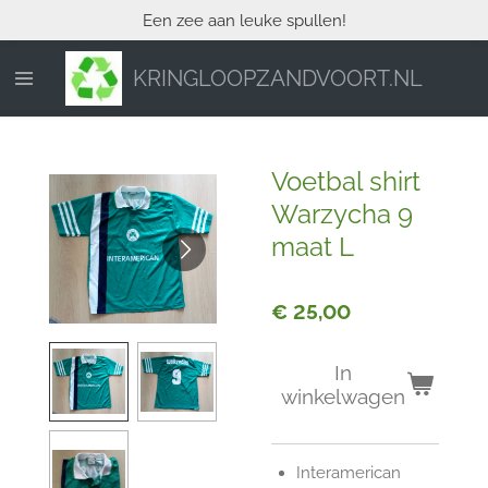
Een zee aan leuke spullen!
Ga
direct
naar
KRINGLOOPZANDVOORT.NL
de
hoofdinhoud
Voetbal shirt
Warzycha 9
maat L
€ 25,00
In
winkelwagen
Interamerican