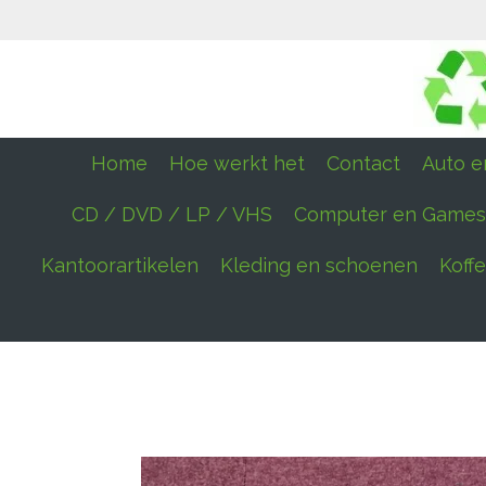
Ga
direct
naar
de
hoofdinhoud
Home
Hoe werkt het
Contact
Auto en
CD / DVD / LP / VHS
Computer en Games
Kantoorartikelen
Kleding en schoenen
Koff