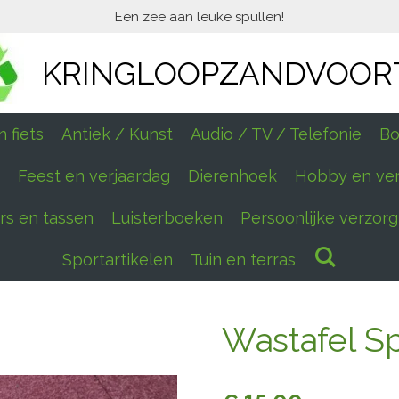
Een zee aan leuke spullen!
KRINGLOOPZANDVOOR
 fiets
Antiek / Kunst
Audio / TV / Telefonie
Bo
Feest en verjaardag
Dierenhoek
Hobby en ve
ers en tassen
Luisterboeken
Persoonlijke verzorg
Sportartikelen
Tuin en terras
Wastafel S