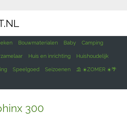
T.NL
eken
Bouwmaterialen
Baby
Camping
rzamelaar
Huis en inrichting
Huishoudelijk
ing
Speelgoed
Seizoenen
⛱ ☀️ZOMER ☀️🌴
phinx 300