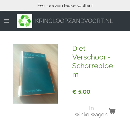
Een zee aan leuke spullen!
Ga
direct
naar
KRINGLOOPZANDVOORT.NL
de
hoofdinhoud
Diet
Verschoor -
Schorrebloe
m
€ 5,00
In
winkelwagen