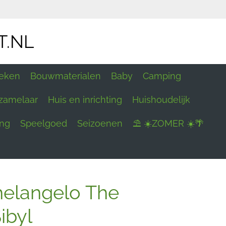
T.NL
eken
Bouwmaterialen
Baby
Camping
zamelaar
Huis en inrichting
Huishoudelijk
ing
Speelgoed
Seizoenen
⛱ ☀️ZOMER ☀️🌴
helangelo The
ibyl