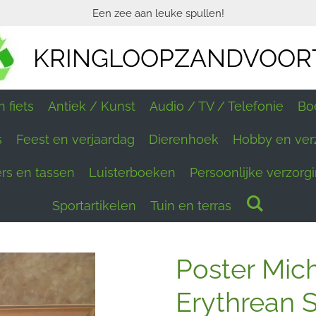
Een zee aan leuke spullen!
KRINGLOOPZANDVOOR
 fiets
Antiek / Kunst
Audio / TV / Telefonie
Bo
s
Feest en verjaardag
Dierenhoek
Hobby en ver
ers en tassen
Luisterboeken
Persoonlijke verzorg
Sportartikelen
Tuin en terras
Poster Mic
Erythrean S