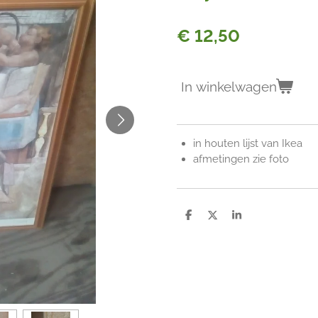
€ 12,50
In winkelwagen
in houten lijst van Ikea
afmetingen zie foto
D
D
S
e
e
h
l
e
a
e
l
r
n
e