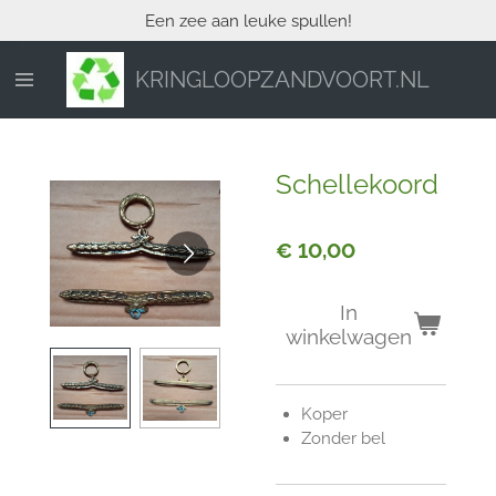
Een zee aan leuke spullen!
Ga
direct
naar
KRINGLOOPZANDVOORT.NL
de
hoofdinhoud
Schellekoord
€ 10,00
In
winkelwagen
Koper
Zonder bel