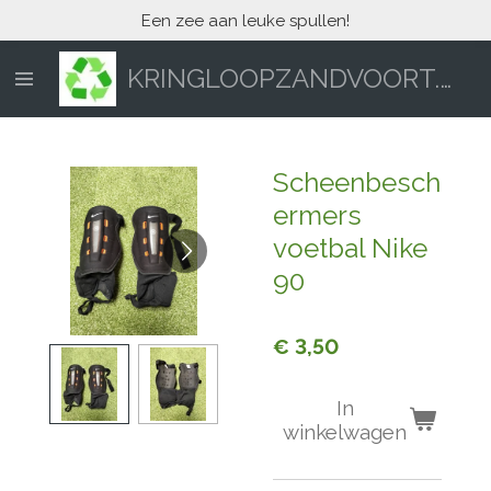
Een zee aan leuke spullen!
Ga
direct
naar
KRINGLOOPZANDVOORT.NL
de
hoofdinhoud
Scheenbesch
ermers
voetbal Nike
90
€ 3,50
In
winkelwagen