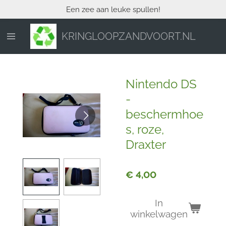
Een zee aan leuke spullen!
Ga
direct
naar
KRINGLOOPZANDVOORT.NL
de
hoofdinhoud
Nintendo DS
-
beschermhoe
s, roze,
Draxter
€ 4,00
In
winkelwagen