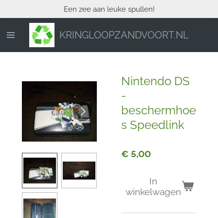
Een zee aan leuke spullen!
Ga
direct
naar
KRINGLOOPZANDVOORT.NL
de
hoofdinhoud
Nintendo DS
-
beschermhoe
s Speedlink
€ 5,00
In
winkelwagen