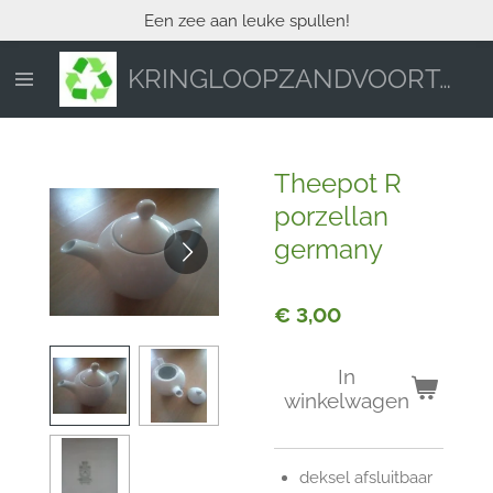
Een zee aan leuke spullen!
Ga
direct
naar
KRINGLOOPZANDVOORT.NL
de
hoofdinhoud
Theepot R
porzellan
germany
€ 3,00
In
winkelwagen
deksel afsluitbaar