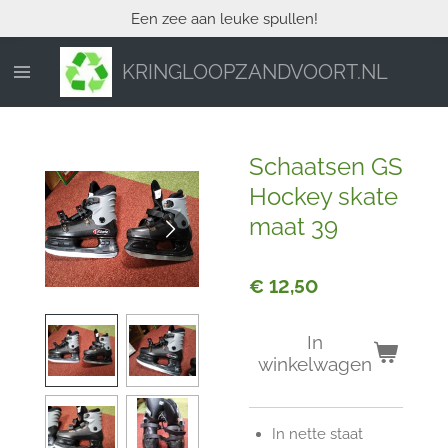
Een zee aan leuke spullen!
Ga
direct
naar
KRINGLOOPZANDVOORT.NL
de
hoofdinhoud
Schaatsen GS
Hockey skate
maat 39
€ 12,50
In
winkelwagen
In nette staat