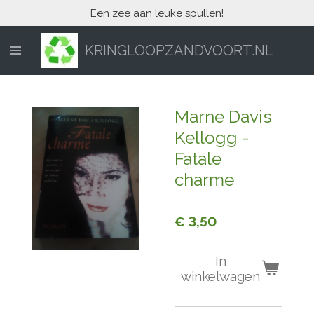
Een zee aan leuke spullen!
Ga
direct
naar
KRINGLOOPZANDVOORT.NL
de
hoofdinhoud
Marne Davis
Kellogg -
Fatale
charme
€ 3,50
In
winkelwagen