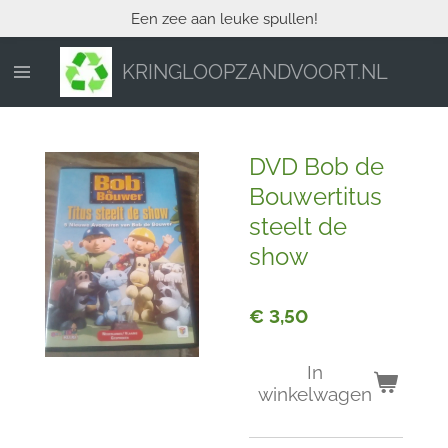
Een zee aan leuke spullen!
Ga
direct
naar
KRINGLOOPZANDVOORT.NL
de
hoofdinhoud
DVD Bob de
Bouwertitus
steelt de
show
€ 3,50
In
winkelwagen