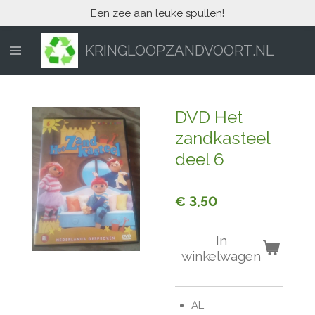
Een zee aan leuke spullen!
Ga
direct
naar
KRINGLOOPZANDVOORT.NL
de
hoofdinhoud
DVD Het
zandkasteel
deel 6
€ 3,50
In
winkelwagen
AL