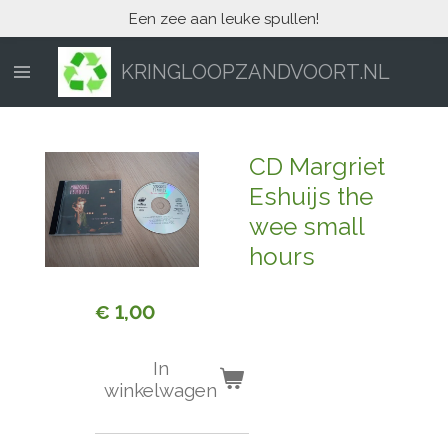
Een zee aan leuke spullen!
Ga
direct
naar
KRINGLOOPZANDVOORT.NL
de
hoofdinhoud
CD Margriet
Eshuijs the
wee small
hours
€ 1,00
In
winkelwagen