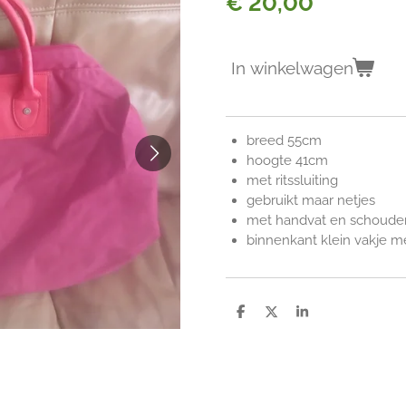
€ 20,00
In winkelwagen
breed 55cm
hoogte 41cm
met ritssluiting
gebruikt maar netjes
met handvat en schoude
binnenkant klein vakje me
D
D
S
e
e
h
l
e
a
e
l
r
n
e