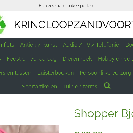
Een zee aan leuke spullen!
KRINGLOOPZANDVOOR
 fiets
Antiek / Kunst
Audio / TV / Telefonie
Bo
s
Feest en verjaardag
Dierenhoek
Hobby en ver
ers en tassen
Luisterboeken
Persoonlijke verzorg
Sportartikelen
Tuin en terras
Shopper Bj