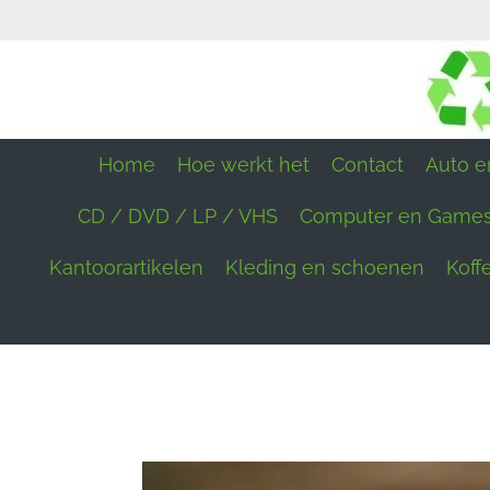
Ga
direct
naar
de
hoofdinhoud
Home
Hoe werkt het
Contact
Auto en
CD / DVD / LP / VHS
Computer en Game
Kantoorartikelen
Kleding en schoenen
Koff