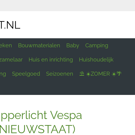
T.NL
eken
Bouwmaterialen
Baby
Camping
zamelaar
Huis en inrichting
Huishoudelijk
ing
Speelgoed
Seizoenen
⛱ ☀️ZOMER ☀️🌴
ipperlicht Vespa
 (NIEUWSTAAT)