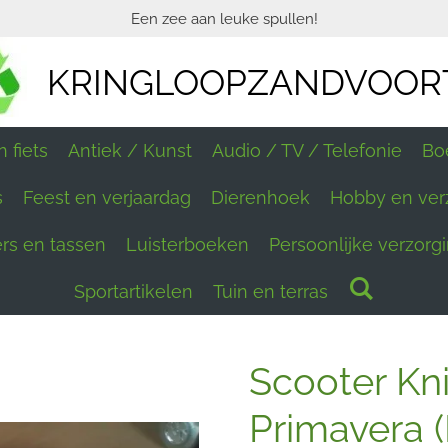
Een zee aan leuke spullen!
KRINGLOOPZANDVOOR
 fiets
Antiek / Kunst
Audio / TV / Telefonie
Bo
s
Feest en verjaardag
Dierenhoek
Hobby en ver
ers en tassen
Luisterboeken
Persoonlijke verzorg
Sportartikelen
Tuin en terras
Scooter Kn
Primavera