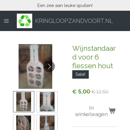
Een zee aan leuke spullen!
Ga
direct
naar
KRINGLOOPZANDVOORT.NL
de
hoofdinhoud
Wijnstandaar
d voor 6
flessen hout
Sale!
€ 5,00
€ 12,50
In
winkelwagen