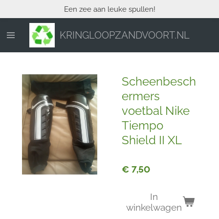
Een zee aan leuke spullen!
Ga
direct
naar
KRINGLOOPZANDVOORT.NL
de
hoofdinhoud
Scheenbesch
ermers
voetbal Nike
Tiempo
Shield II XL
€ 7,50
In
winkelwagen