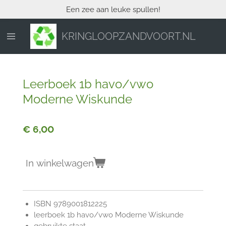
Een zee aan leuke spullen!
Ga
direct
naar
KRINGLOOPZANDVOORT.NL
de
hoofdinhoud
Leerboek 1b havo/vwo
Moderne Wiskunde
€ 6,00
In winkelwagen
ISBN 9789001812225
leerboek 1b havo/vwo Moderne Wiskunde
gebruikte staat