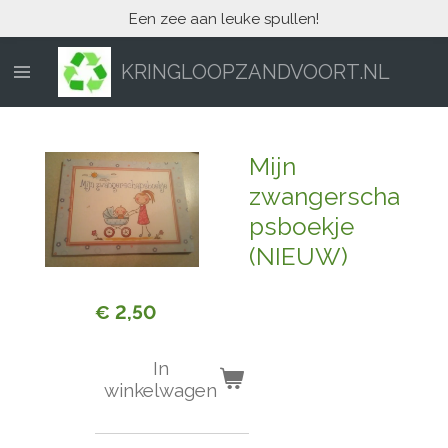
Een zee aan leuke spullen!
Ga
direct
naar
KRINGLOOPZANDVOORT.NL
de
hoofdinhoud
Mijn
zwangerscha
psboekje
(NIEUW)
€ 2,50
In
winkelwagen