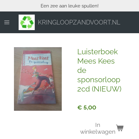
Een zee aan leuke spullen!
Ga
direct
naar
KRINGLOOPZANDVOORT.NL
de
hoofdinhoud
Luisterboek
Mees Kees
de
sponsorloop
2cd (NIEUW)
€ 5,00
In
winkelwagen