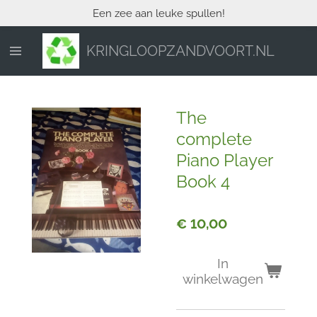
Een zee aan leuke spullen!
Ga
direct
naar
KRINGLOOPZANDVOORT.NL
de
hoofdinhoud
The
complete
Piano Player
Book 4
€ 10,00
In
winkelwagen