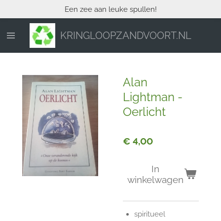
Een zee aan leuke spullen!
Ga
direct
naar
KRINGLOOPZANDVOORT.NL
de
hoofdinhoud
Alan
Lightman -
Oerlicht
€ 4,00
In
winkelwagen
spiritueel