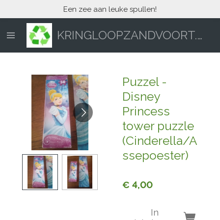
Een zee aan leuke spullen!
Ga
direct
naar
KRINGLOOPZANDVOORT.NL
de
hoofdinhoud
Puzzel -
Disney
Princess
tower puzzle
(Cinderella/A
ssepoester)
€ 4,00
In