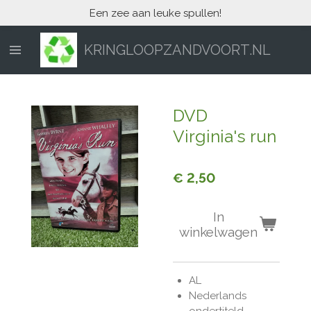
Een zee aan leuke spullen!
Ga
direct
naar
KRINGLOOPZANDVOORT.NL
de
hoofdinhoud
DVD
Virginia's run
€ 2,50
In
winkelwagen
AL
Nederlands
ondertiteld