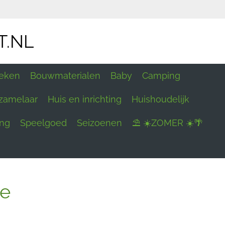
T.NL
eken
Bouwmaterialen
Baby
Camping
zamelaar
Huis en inrichting
Huishoudelijk
ing
Speelgoed
Seizoenen
⛱ ☀️ZOMER ☀️🌴
je