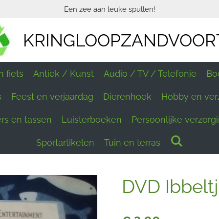
Een zee aan leuke spullen!
KRINGLOOPZANDVOOR
 fiets
Antiek / Kunst
Audio / TV / Telefonie
Bo
s
Feest en verjaardag
Dierenhoek
Hobby en ver
ers en tassen
Luisterboeken
Persoonlijke verzorg
Sportartikelen
Tuin en terras
DVD Ibbelt