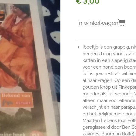
€ 3,00
In winkelwagen
Ibbeltje is een grappig,
nergens bang voor is. Ze
katten in een slaperig st
voor een hond een boom i
kat is geweest. Ze wil hi
al haar vragen. Op een da
gouden knop uit Pinkepanks
moeder als kat woonde. Va
alleen maar voor ellende.
verschijnt en haar paraplu
op het gelijknamige boek
Maarten Lebens (o.a. Poll
geregisseerd door Ben So
Zakmes, Buurman Bolle). 