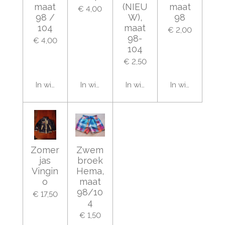
maat
(NIEU
maat
€ 4,00
98 /
W),
98
104
maat
€ 2,00
98-
€ 4,00
104
€ 2,50
In winkelwagen
In winkelwagen
In winkelwagen
In winkelwage
Zomer
Zwem
jas
broek
Vingin
Hema,
o
maat
98/10
€ 17,50
4
€ 1,50