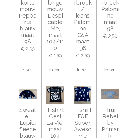
korte
lange
rbroek
rbroek
mouw
mouw
/
Palomi
Peppe
Despi
jeans
no
rts
cable
Palomi
maat
blauw
Me,
no
98
maat
maat
C&A
€ 2,50
98
104/11
maat
0
98
€ 2,50
€ 1,50
€ 2,50
In winkelwagen
In winkelwagen
In winkelwagen
In winkelwage
Sweat
T-shirt
T-shirt
Trui
er
C'est
F&F
Rebel
Lupilu
La Vie,
Super
by
fleece
maat
Aweso
Primar
blauw
104
me
k,