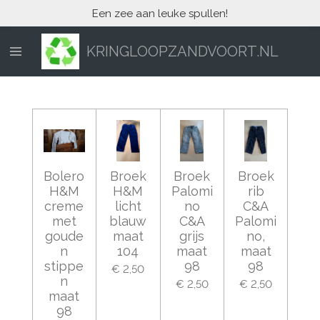
Een zee aan leuke spullen!
Ga
direct
naar
KRINGLOOPZANDVOORT.NL
de
hoofdinhoud
Bolero
Broek
Broek
Broek
H&M
H&M
Palomi
rib
creme
licht
no
C&A
met
blauw
C&A
Palomi
goude
maat
grijs
no,
n
104
maat
maat
stippe
98
98
€ 2,50
n
€ 2,50
€ 2,50
maat
98