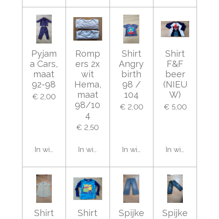
Pyjam
Romp
Shirt
Shirt
a Cars,
ers 2x
Angry
F&F
maat
wit
birth
beer
92-98
Hema,
98 /
(NIEU
maat
104
W)
€ 2,00
98/10
€ 2,00
€ 5,00
4
€ 2,50
In winkelwagen
In winkelwagen
In winkelwagen
In winkelwage
Shirt
Shirt
Spijke
Spijke