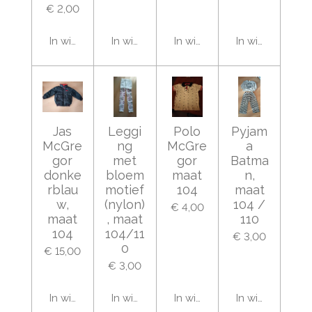
€ 2,00
In winkelwagen
In winkelwagen
In winkelwagen
In winkelwage
Jas
Leggi
Polo
Pyjam
McGre
ng
McGre
a
gor
met
gor
Batma
donke
bloem
maat
n,
rblau
motief
104
maat
w,
(nylon)
104 /
€ 4,00
maat
, maat
110
104
104/11
€ 3,00
0
€ 15,00
€ 3,00
In winkelwagen
In winkelwagen
In winkelwagen
In winkelwage