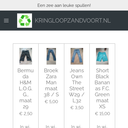
Een zee aan leuke spullen!
Ga
direct
naar
KRINGLOOPZANDVOORT.NL
de
hoofdinhoud
Bermu
Broek
Jeans
Short
da
Zara
Own
Black
H&M
Man
The
Banan
L.O.G.
maat
Street
as F.C.
G.,
38 / S
W29 /
Green
maat
L32
maat
€ 5,00
29
XS
€ 3,50
€ 2,50
€ 15,00
In winkelwagen
In winkelwagen
In winkelwagen
In winkelwagen