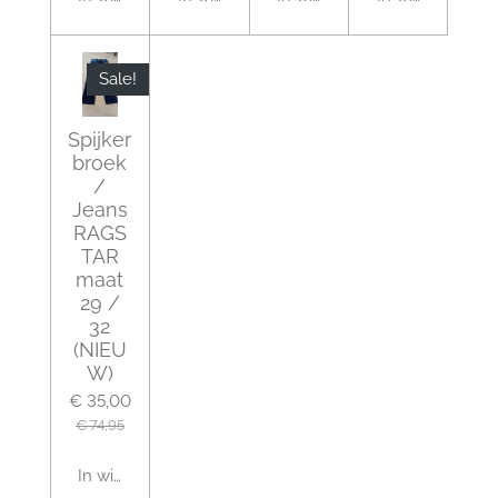
Sale!
Spijker
broek
/
Jeans
RAGS
TAR
maat
29 /
32
(NIEU
W)
€ 35,00
€ 74,95
In winkelwagen